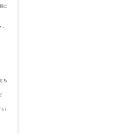
目に
ア・
とち
ビ
どぅ）