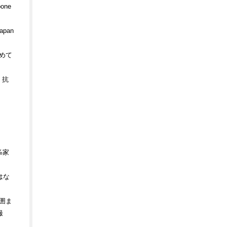
one
pan
めて
、抗
%家
はな
囲ま
撮