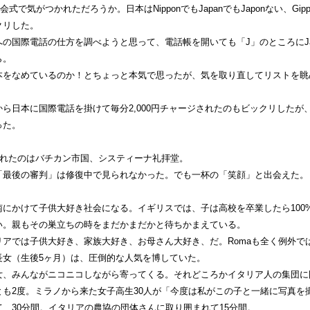
開会式で気がつかれただろうか。日本はNipponでもJapanでもJaponない、Gipp
クリした。
の国際電話の仕方を調べようと思って、電話帳を開いても「J」のところにJa
ら。
本をなめているのか！とちょっと本気で思ったが、気を取り直してリストを眺
。
ら日本に国際電話を掛けて毎分2,000円チャージされたのもビックリしたが
った。
訪れたのはバチカン市国、システィーナ礼拝堂。
「最後の審判」は修復中で見られなかった。でも一杯の「笑顔」と出会えた。
にかけて子供大好き社会になる。イギリスでは、子は高校を卒業したら100
い。親もその巣立ちの時をまだかまだかと待ちかまえている。
アでは子供大好き、家族大好き、お母さん大好き、だ。Romaも全く例外で
長女（生後5ヶ月）は、圧倒的な人気を博していた。
女、みんながニコニコしながら寄ってくる。それどころかイタリア人の集団に
も2度。ミラノから来た女子高生30人が「今度は私がこの子と一緒に写真を
、30分間。イタリアの農協の団体さんに取り囲まれて15分間。