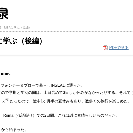
泉 MBAに学ぶ（後編）
Aに学ぶ（後編）
PDFで見る
Rome.
 フォンテーヌブローで暮らしINSEADに通った。
なので学期と学期の間は、土日含めて3日しか休みがなかったりする。それでも
※1
ース
だったので、途中1ヶ月半の夏休みもあり、数多くの旅行を楽しめた。
、Roma（仏語綴り）での2日間。これは誠に素晴らしいものだった。
きから始まった。