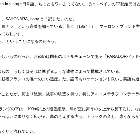
ta la vistaは日常語。ちっともワルぶってない。ではスペインのT2配給元は
AYONARA, baby.と「訳した」のだ。
ヨナラ」という言葉を知っている。昔々（1957！）、マーロン・ブランド
ら（らしい）。
た、ということになるのだろう。
しいものだった。お勧めは国有のホテルチェーンである「PARADORパラド
のもの、もしくはそれに準ずるような建物によって構成されている。
独裁者フランコの唯一のよい遺産」だ。設備もロケーションも良いし英語も通
いことだが、何より絶景、抜群の眺望を持つ。特にアルコスデラフロンテーラ
ランダの下は、100m以上の断崖絶壁。鳥が空に舞うのを上から見下ろし、な
いっぱいに限りなく広がる。鳥のさえずる声も、トラックの音も、遠くからか
っくりと流れていた。