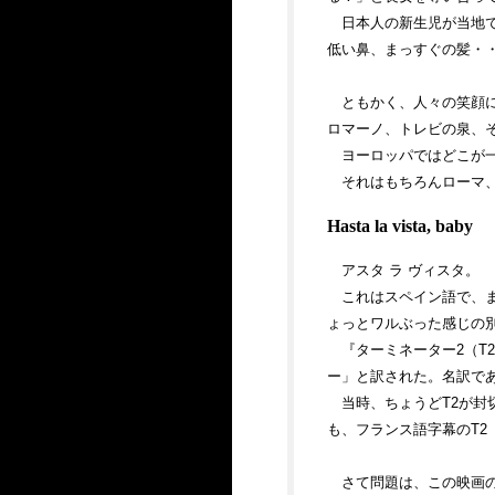
日本人の新生児が当地
低い鼻、まっすぐの髪・
ともかく、人々の笑顔
ロマーノ、トレビの泉、
ヨーロッパではどこが
それはもちろんローマ
Hasta la vista, baby
アスタ ラ ヴィスタ。
これはスペイン語で、
ょっとワルぶった感じの
『ターミネーター2（
ー」と訳された。名訳で
当時、ちょうどT2が封
も、フランス語字幕のT
さて問題は、この映画