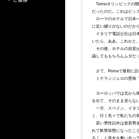
Torinoオリンピックの
だったのだ。これはビッ
ローマのホテルで日本へ
に近い綴りがないのだか
イタリア電話公社は日
いたら、ああ、これかと
その後、ホテルの自室か
議してももちろんムダだ
さて、Romaで最初に
ミケランジェロの壁画
ヨーロッパでは北から南
を出て、そのまま戻らな
一方、スペイン、イタリ
く、行く先々で私たちの
若い男性以外は老若男
れて軟禁状態になったこと
る！」と長女を奪い合って