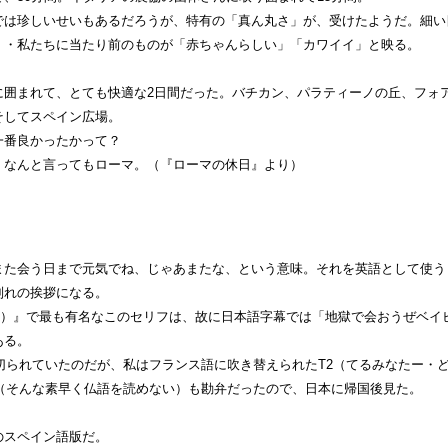
では珍しいせいもあるだろうが、特有の「真ん丸さ」が、受けたようだ。細い
・・私たちに当たり前のものが「赤ちゃんらしい」「カワイイ」と映る。
に囲まれて、とても快適な2日間だった。バチカン、パラティーノの丘、フォ
そしてスペイン広場。
一番良かったかって？
、なんと言ってもローマ。（『ローマの休日』より）
また会う日まで元気でね、じゃあまたな、という意味。それを英語として使う
別れの挨拶になる。
T2）』で最も有名なこのセリフは、故に日本語字幕では「地獄で会おうぜベイ
ある。
切られていたのだが、私はフランス語に吹き替えられたT2（てるみなたー・
2（そんな素早く仏語を読めない）も勘弁だったので、日本に帰国後見た。
のスペイン語版だ。