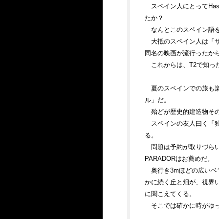
スペイン人にとってHas
たか？
なんとこのスペイン語を、S
大抵のスペイン人は「サ
同名の映画が流行ったか
これからは、T2で知っ
夏のスペインでの旅も楽
ル」だ。
殆どが歴史的建造物そ
スペインの友人曰く「
る。
問題は予約が取りづら
PARADORはお薦めだ。
奥行き3mほどの広いベ
かに続く丘と畑が、視界
に聞こえてくる。
そこでは確かに時がゆ