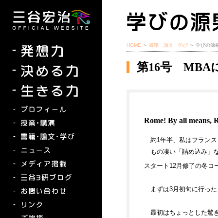
HOME
＞
書籍・論文・学び
＞ 学びの源
第16号 MB
Rome! By all means, 
約1年半、私はフランス
もの凄い「詰め込み」
スタート12月修了の冬コ
まずは3月初旬に行った
最初はちょっとした驚