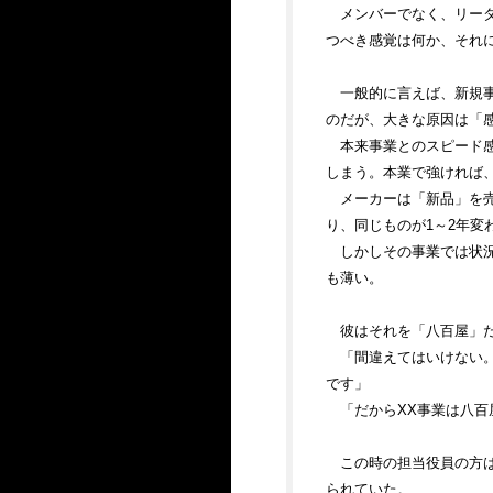
メンバーでなく、リー
つべき感覚は何か、それ
一般的に言えば、新規
のだが、大きな原因は「
本来事業とのスピード
しまう。本業で強ければ
メーカーは「新品」を
り、同じものが1～2年
しかしその事業では状
も薄い。
彼はそれを「八百屋」
「間違えてはいけない
です」
「だからXX事業は八
この時の担当役員の方
られていた。