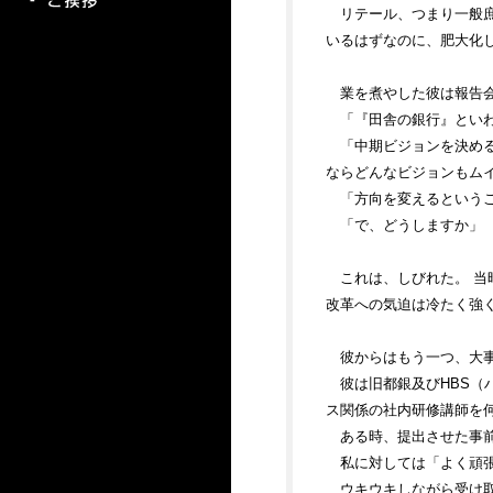
リテール、つまり一般
いるはずなのに、肥大化
業を煮やした彼は報告
「『田舎の銀行』とい
「中期ビジョンを決め
ならどんなビジョンもム
「方向を変えるという
「で、どうしますか」
これは、しびれた。 当
改革への気迫は冷たく強
彼からはもう一つ、大事
彼は旧都銀及びHBS
ス関係の社内研修講師を
ある時、提出させた事
私に対しては「よく頑
ウキウキしながら受け