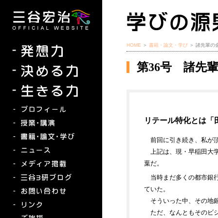
HOME
＞
書籍・論文・学び
＞ 諸先輩の
第36号 諸先
リテール特化とは「
前回に引き続き、私が
上記は、現・早稲田大
葉だ。
当時まだ多くの都市銀
ていた。
そういった中、その地
ただ、なんともそのビ