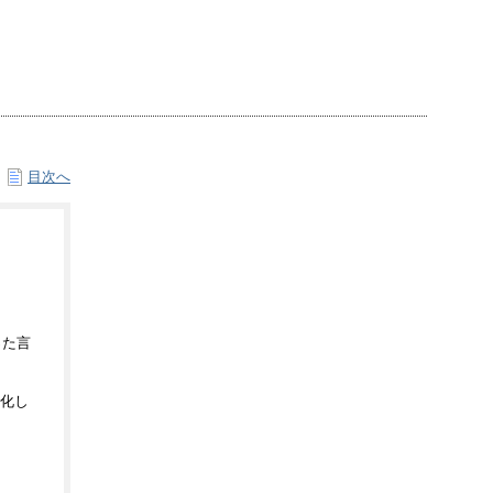
目次へ
った言
化し