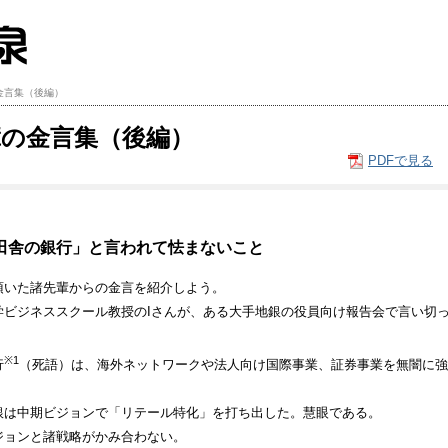
金言集（後編）
輩の金言集（後編）
PDFで見る
田舎の銀行」と言われて怯まないこと
頂いた諸先輩からの金言を紹介しよう。
学ビジネススクール教授のIさんが、ある大手地銀の役員向け報告会で言い切
※1
行
（死語）は、海外ネットワークや法人向け国際事業、証券事業を無闇に強
銀は中期ビジョンで「リテール特化」を打ち出した。慧眼である。
ジョンと諸戦略がかみ合わない。