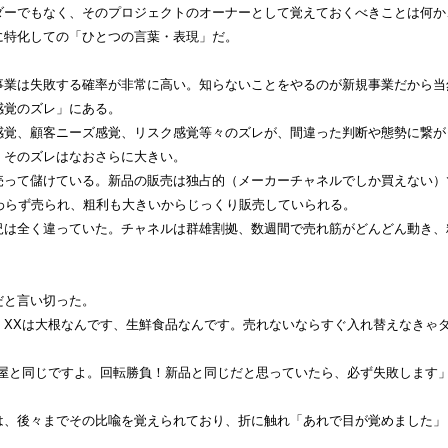
ダーでもなく、そのプロジェクトのオーナーとして覚えておくべきことは何か
に特化しての「ひとつの言葉・表現」だ。
事業は失敗する確率が非常に高い。知らないことをやるのが新規事業だから当
感覚のズレ」にある。
感覚、顧客ニーズ感覚、リスク感覚等々のズレが、間違った判断や態勢に繋が
、そのズレはなおさらに大きい。
売って儲けている。新品の販売は独占的（メーカーチャネルでしか買えない）
変わらず売られ、粗利も大きいからじっくり販売していられる。
況は全く違っていた。チャネルは群雄割拠、数週間で売れ筋がどんどん動き、
だと言い切った。
。XXは大根なんです、生鮮食品なんです。売れないならすぐ入れ替えなきゃ
百屋と同じですよ。回転勝負！新品と同じだと思っていたら、必ず失敗します
は、後々までその比喩を覚えられており、折に触れ「あれで目が覚めました」