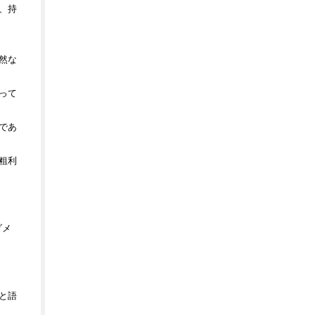
、持
然な
って
であ
粗利
ダメ
」
と語