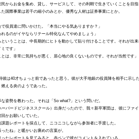
庶民からお金を集め、貸し、サービスして、その利鞘で生きていくことを目指
した国際事業は若干の縮小のみとか、優秀な人材は証券事業にとか。
会で役員達に問いかけた。「本当にやる気ありますか？」
われるのがイヤならリテール特化なんてやめましょう」
るということは、中長期的にヒトを動かして貼り付けることです。それが出来
イミです」
ことは、非常に気持ちが悪く、居心地の良くないものです。それが当然です」
時彼は40才ちょっと前であったと思う。彼が大手地銀の役員陣を相手に示し
く燃える炎のようであった。
な姿勢を教わった。それは「So what?」という問いだ。
（ハーバードビジネススクール）出身だったので、我々新卒軍団は、彼にファイ
何回かお願いしていた。
前課題レポートを採点して、ニコニコしながら参加者に手渡した。
張ったね」と暖かいお褒めの言葉が。
取ったレポートを見てみると、赤ペンで彼がコメントを入れている。