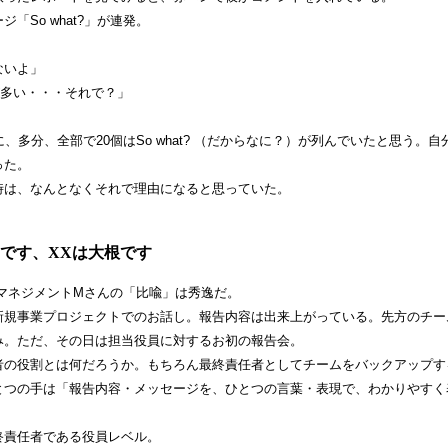
「So what?」が連発。
ないよ」
が多い・・・それで？」
、多分、全部で20個はSo what? （だからなに？）が列んでいたと思う。自
った。
時は、なんとなくそれで理由になると思っていた。
。
です、XXは大根です
マネジメントMさんの「比喩」は秀逸だ。
新規事業プロジェクトでのお話し。報告内容は出来上がっている。先方のチー
み。ただ、その日は担当役員に対するお初の報告会。
者の役割とは何だろうか。もちろん最終責任者としてチームをバックアップす
とつの手は「報告内容・メッセージを、ひとつの言葉・表現で、わかりやすく
終責任者である役員レベル。