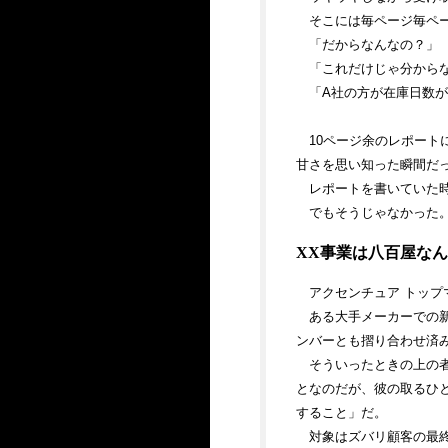
そこには毎ページ毎ページ
「だからなんなの？」
「これだけじゃ分から
「A社の方が在庫日数
10ページ余のレポートに
甘さを思い知った瞬間だ
レポートを書いていた
でもそうじゃなかった
XX事業は八百屋なん
アクセンチュア トップ
ある大手メーカーでの
ンバーとも摺り合わせ済
そういったときの上の
となのだが、彼の取るひ
すること」だ。
対象はズバリ顧客の最