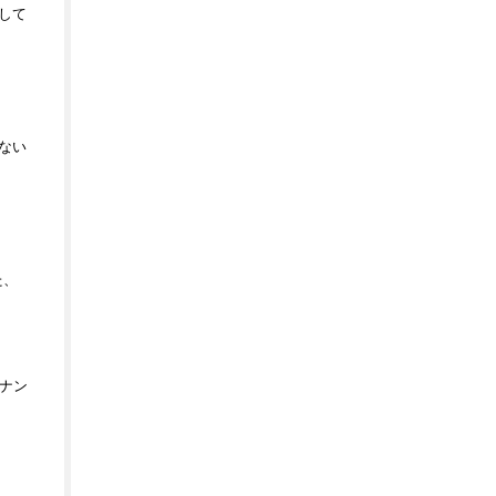
して
ない
た、
ナン